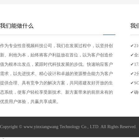
我们能做什么
我
作为专业性音视频科技公司，我们在发展过程中，以坚持创
✔2
新、利他为本，始终将客户利益放在首位，以为客户创造价
场所
✔全
值为根本出发点，紧跟时代科技发展的步伐。快速响应客户
者,
✔1
需求，以先进技术、精心设计和卓越的资源整合能力为客户
✔2
提供合理、具有竞争力的解决方案，共同搭建友好开放的生
✔S
态系统，使客户轻松享受新技术、新方案带来的前所未有的
✔确
优质用户体验，共赢共享成果。
Copyright © www.yinxiangwang Technology Co., LTD. All Rights Reserve