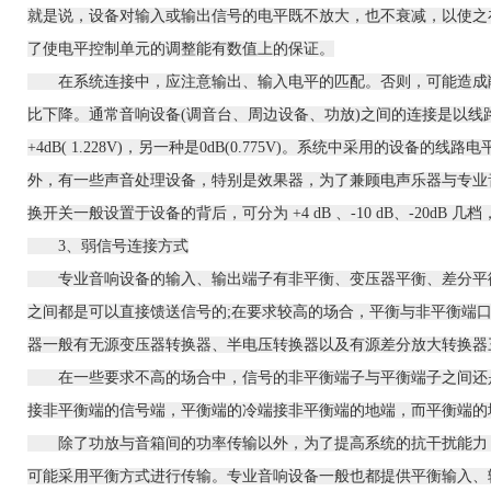
就是说，设备对输入或输出信号的电平既不放大，也不衰减，以使之
了使电平控制单元的调整能有数值上的保证。
在系统连接中，应注意输出、输入电平的匹配。否则，可能造成削
比下降。通常音响设备(调音台、周边设备、功放)之间的连接是以
+4dB( 1.228V)，另一种是0dB(0.775V)。系统中采用的设
外，有一些声音处理设备，特别是效果器，为了兼顾电声乐器与
专业
换开关一般设置于设备的背后，可分为 +4 dB 、-10 dB、-20dB
3、弱信号连接方式
专业音响
设备的输入、输出端子有非平衡、变压器平衡、差分平
之间都是可以直接馈送信号的;在要求较高的场合，平衡与非平衡端
器一般有无源变压器转换器、半电压转换器以及有源差分放大转换器
在一些要求不高的场合中，信号的非平衡端子与平衡端子之间还是
接非平衡端的信号端，平衡端的冷端接非平衡端的地端，而平衡端的
除了功放与音箱间的功率传输以外，为了提高系统的抗干扰能力
可能采用平衡方式进行传输。
专业音响
设备一般也都提供平衡输入、